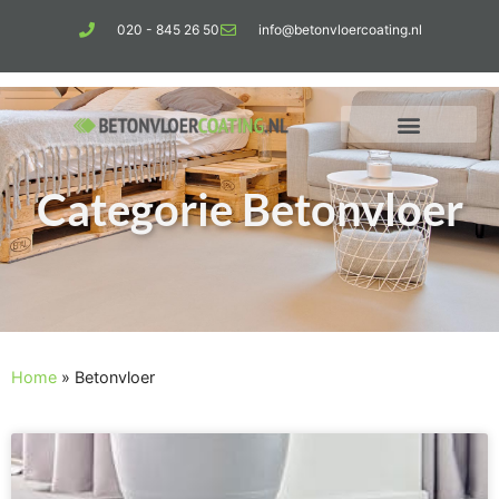
020 - 845 26 50
info@betonvloercoating.nl
Categorie Betonvloer
Home
»
Betonvloer