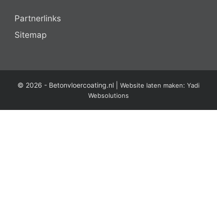
Partnerlinks
Sitemap
© 2026 -
Betonvloercoating.nl
|
:
Website laten maken
Yadi
Websolutions