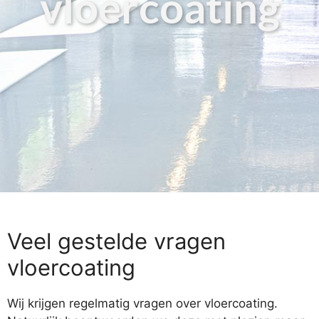
vloercoating
Veel gestelde vragen
vloercoating
Wij krijgen regelmatig vragen over vloercoating.