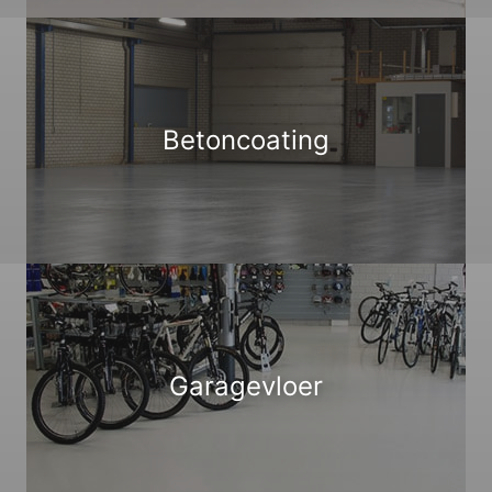
Betoncoating
Garagevloer