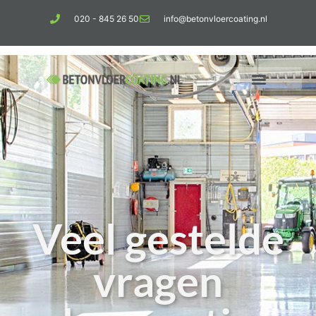
020 - 845 26 50
info@betonvloercoating.nl
Veel gestelde
vragen