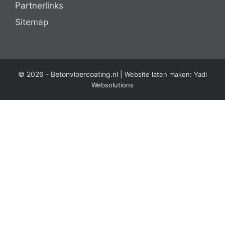
Partnerlinks
Sitemap
© 2026 -
Betonvloercoating.nl
|
:
Website laten maken
Yadi
Websolutions