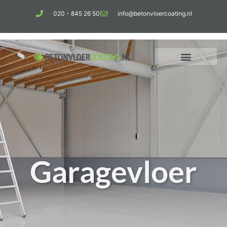
020 - 845 26 50
info@betonvloercoating.nl
Garagevloer