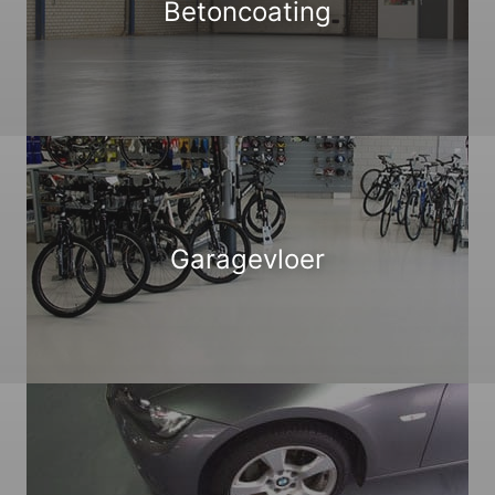
Betoncoating
Garagevloer