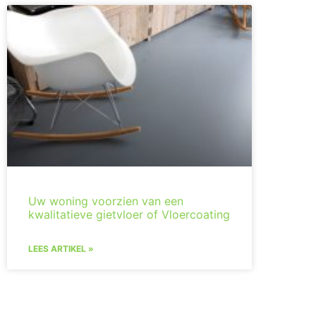
Uw woning voorzien van een
kwalitatieve gietvloer of Vloercoating
LEES ARTIKEL »