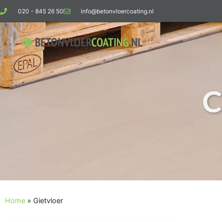
020 - 845 26 50
info@betonvloercoating.nl
C
Home
»
Gietvloer