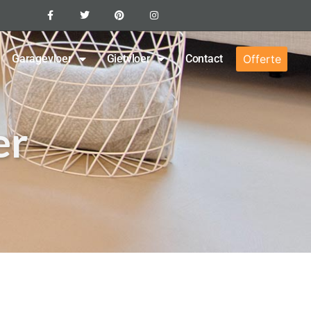
Garagevloer
Gietvloer
Contact
Offerte
er