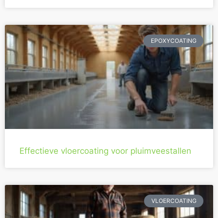
EPOXYCOATING
Effectieve vloercoating voor pluimveestallen
VLOERCOATING