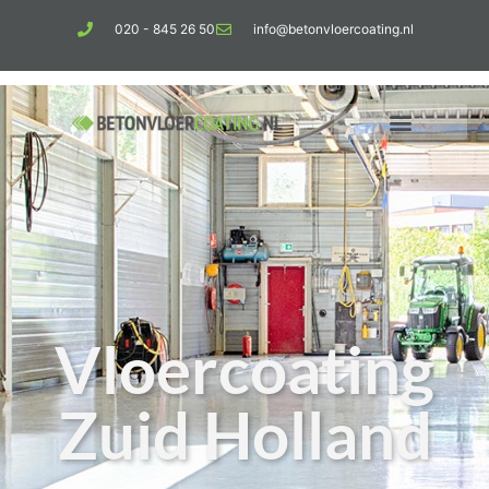
020 - 845 26 50
info@betonvloercoating.nl
Vloercoating
Zuid Holland