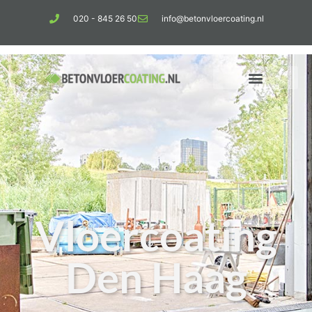
020 - 845 26 50
info@betonvloercoating.nl
Vloercoating
Den Haag