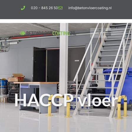
020 - 845 26 50
info@betonvloercoating.nl
HACCP vloer