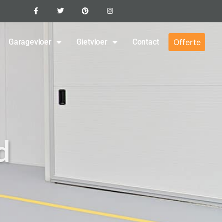
Garagevloer
Gietvloer
Contact
Offerte
d