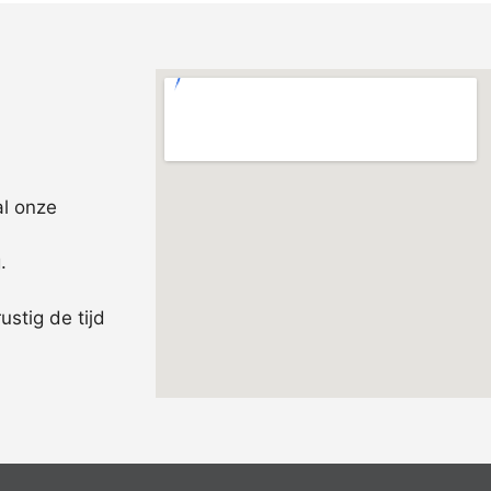
al onze
.
rustig de tijd