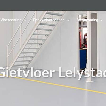
Vloercoating
Epoxy vloercoating
Betoncoating
Gietvloer Lelysta