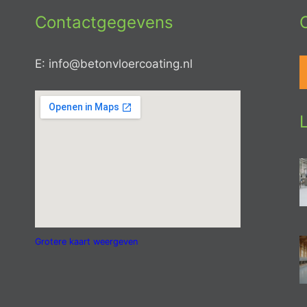
Contactgegevens
E: info@betonvloercoating.nl
Grotere kaart weergeven