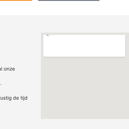
al onze
.
rustig de tijd