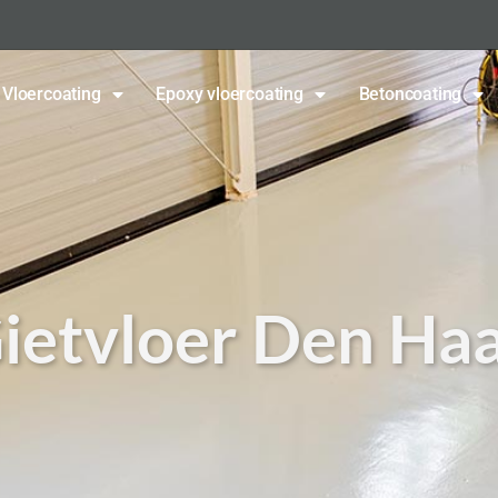
Vloercoating
Epoxy vloercoating
Betoncoating
ietvloer Den Ha