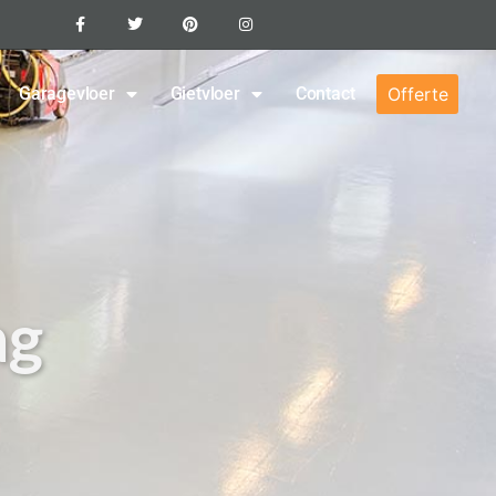
Garagevloer
Gietvloer
Contact
Offerte
ag