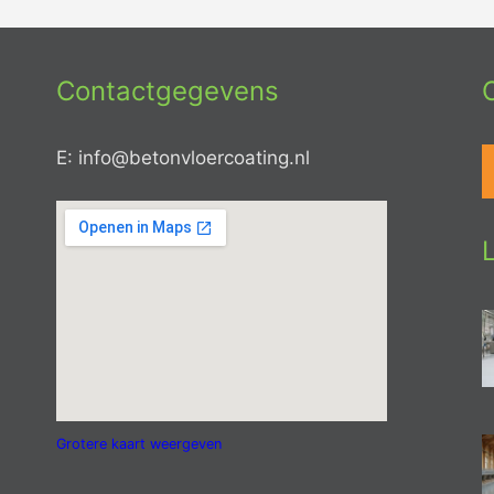
Contactgegevens
E: info@betonvloercoating.nl
Grotere kaart weergeven