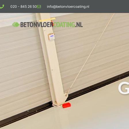
020 - 845 26 50
info@betonvloercoating.nl
G