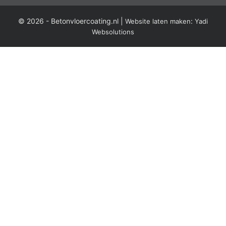
© 2026 -
Betonvloercoating.nl
|
:
Website laten maken
Yadi
Websolutions