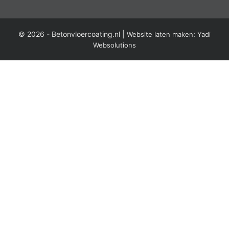
© 2026 -
Betonvloercoating.nl
|
:
Website laten maken
Yadi
Websolutions