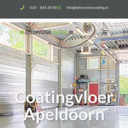
020 - 845 26 50
info@betonvloercoating.nl
Coatingvloer
Apeldoorn