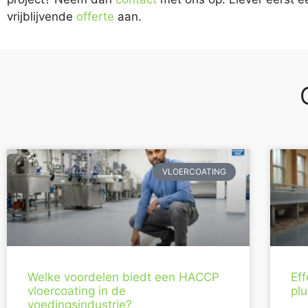
vrijblijvende
offerte
aan.
VLOERCOATING
Welke voordelen biedt een HACCP
Eff
vloercoating in de
pl
voedingsindustrie?