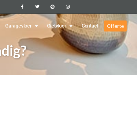
Garagevloer
Gietvloer
Contact
Offerte
ndig?