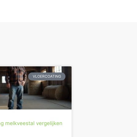
VLOERCOATING
ng melkveestal vergelijken