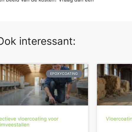
Ook interessant:
EPOXYCOATING
ectieve vloercoating voor
Vloercoati
uimveestallen