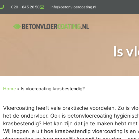
020 - 845 26 50
info@betonvloercoating.nl
Is v
Home
»
Is vloercoating krasbestendig?
Vloercoating heeft vele praktische voordelen. Zo is v
het de ondervloer. Ook is betonvloercoating hygiënisch 
krasbestendig? Het kan zijn dat je te maken hebt met s
Wij leggen je uit hoe krasbestendig vloercoating is en 