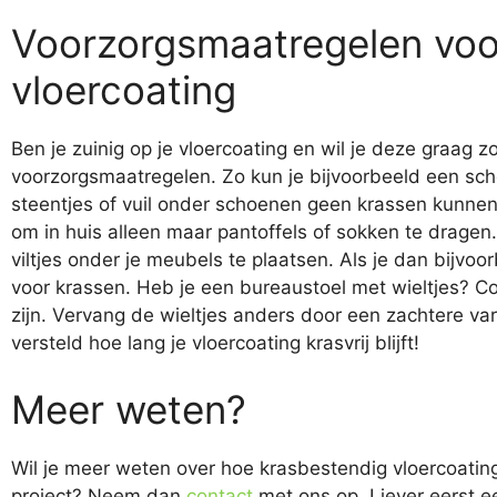
Voorzorgsmaatregelen voor
vloercoating
Ben je zuinig op je vloercoating en wil je deze graa
voorzorgsmaatregelen. Zo kun je bijvoorbeeld een sc
steentjes of vuil onder schoenen geen krassen kunnen
om in huis alleen maar pantoffels of sokken te dragen
viltjes onder je meubels te plaatsen. Als je dan bijvoor
voor krassen. Heb je een bureaustoel met wieltjes? Co
zijn. Vervang de wieltjes anders door een zachtere va
versteld hoe lang je vloercoating krasvrij blijft!
Meer weten?
Wil je meer weten over hoe krasbestendig vloercoating 
project? Neem dan
contact
met ons op. Liever eerst 