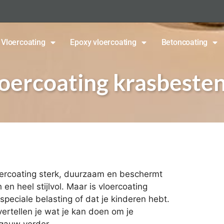
Vloercoating
Epoxy vloercoating
Betoncoating
loercoating krasbeste
loercoating sterk, duurzaam en beschermt
en heel stijlvol. Maar is vloercoating
peciale belasting of dat je kinderen hebt.
vertellen je wat je kan doen om je