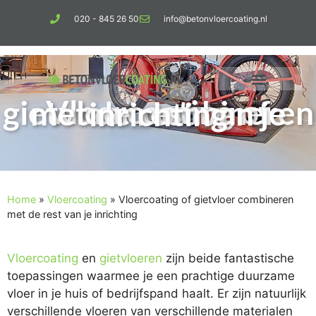
020 - 845 26 50
info@betonvloercoating.nl
Vloercoating of gietvloer combineren met de rest van je inrichting
Home
»
Vloercoating
»
Vloercoating of gietvloer combineren
met de rest van je inrichting
Vloercoating
en
gietvloeren
zijn beide fantastische
toepassingen waarmee je een prachtige duurzame
vloer in je huis of bedrijfspand haalt. Er zijn natuurlijk
verschillende vloeren van verschillende materialen