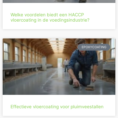
Welke voordelen biedt een HACCP
vloercoating in de voedingsindustrie?
EPOXYCOATING
Effectieve vloercoating voor pluimveestallen